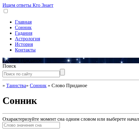
Ищем ответы
Кто Знает
Главная
Сонник
Гадания
Астрология
История
Контакты
Сонник Приданое
Поиск
»
Таинства
»
Сонник
»
Слово Приданое
Сонник
Охарактеризуйте момент сна одним словом или выберете начал