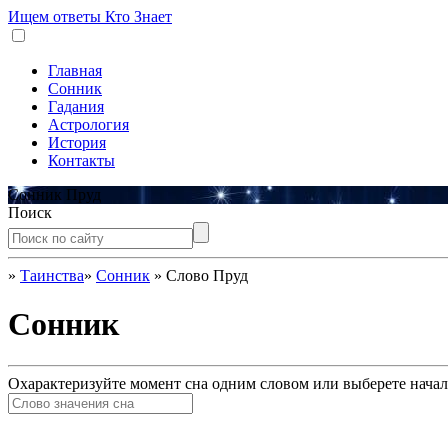
Ищем ответы
Кто Знает
Главная
Сонник
Гадания
Астрология
История
Контакты
Сонник Пруд
Поиск
»
Таинства
»
Сонник
»
Слово Пруд
Сонник
Охарактеризуйте момент сна одним словом или выберете начал