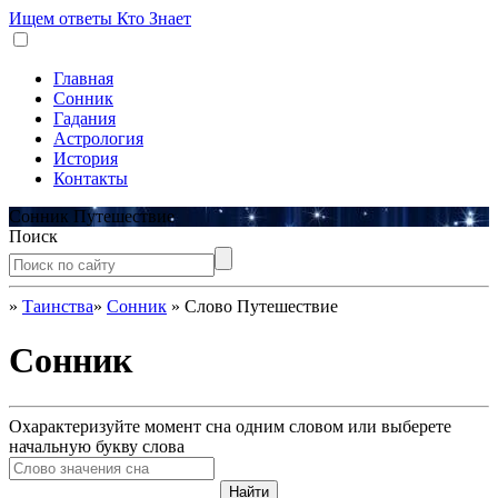
Ищем ответы
Кто Знает
Главная
Сонник
Гадания
Астрология
История
Контакты
Сонник Путешествие
Поиск
»
Таинства
»
Сонник
»
Слово Путешествие
Сонник
Охарактеризуйте момент сна одним словом или выберете
начальную букву слова