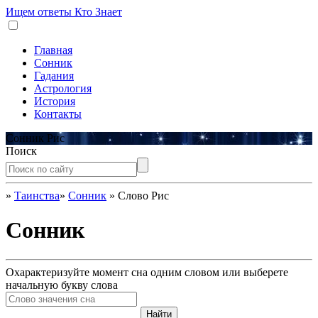
Ищем ответы
Кто Знает
Главная
Сонник
Гадания
Астрология
История
Контакты
Сонник Рис
Поиск
»
Таинства
»
Сонник
»
Слово Рис
Сонник
Охарактеризуйте момент сна одним словом или выберете
начальную букву слова