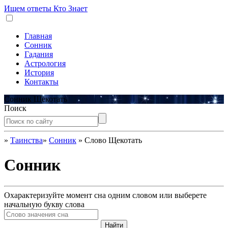
Ищем ответы
Кто Знает
Главная
Сонник
Гадания
Астрология
История
Контакты
Сонник Щекотать
Поиск
»
Таинства
»
Сонник
»
Слово Щекотать
Сонник
Охарактеризуйте момент сна одним словом или выберете
начальную букву слова