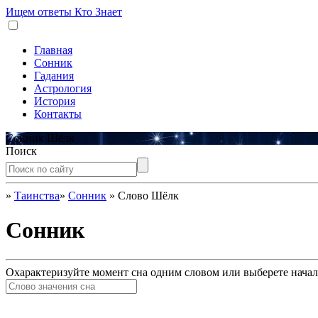
Ищем ответы
Кто Знает
Главная
Сонник
Гадания
Астрология
История
Контакты
Сонник Шёлк
Поиск
»
Таинства
»
Сонник
»
Слово Шёлк
Сонник
Охарактеризуйте момент сна одним словом или выберете начал