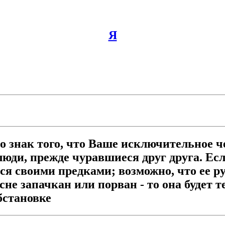
Я
то знак того, что Ваше исключительное ч
люди, прежде чуравшиеся друг друга. Ес
ться своими предками; возможно, что ее р
сне запачкан или порван - то она будет 
бстановке