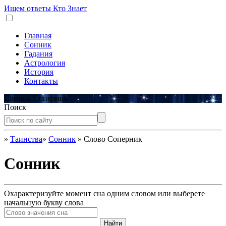
Ищем ответы
Кто Знает
Главная
Сонник
Гадания
Астрология
История
Контакты
Сонник Соперник
Поиск
»
Таинства
»
Сонник
»
Слово Соперник
Сонник
Охарактеризуйте момент сна одним словом или выберете
начальную букву слова