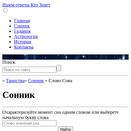
Ищем ответы
Кто Знает
Главная
Сонник
Гадания
Астрология
История
Контакты
Сонник Сова
Поиск
»
Таинства
»
Сонник
»
Слово Сова
Сонник
Охарактеризуйте момент сна одним словом или выберете
начальную букву слова