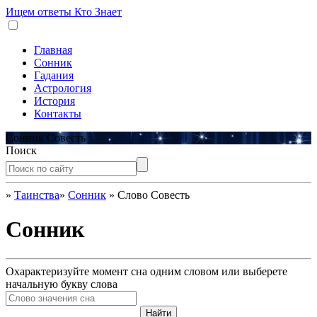
Ищем ответы
Кто Знает
Главная
Сонник
Гадания
Астрология
История
Контакты
Сонник Совесть
Поиск
»
Таинства
»
Сонник
»
Слово Совесть
Сонник
Охарактеризуйте момент сна одним словом или выберете
начальную букву слова