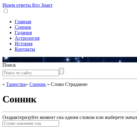
Ищем ответы
Кто Знает
Главная
Сонник
Гадания
Астрология
История
Контакты
Сонник Страдание
Поиск
»
Таинства
»
Сонник
»
Слово Страдание
Сонник
Охарактеризуйте момент сна одним словом или выберете начал