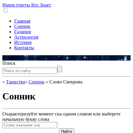
Ищем ответы
Кто Знает
Главная
Сонник
Гадания
Астрология
История
Контакты
Сонник Свекровь
Поиск
»
Таинства
»
Сонник
»
Слово Свекровь
Сонник
Охарактеризуйте момент сна одним словом или выберете
начальную букву слова