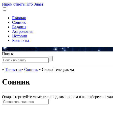
Ищем ответы
Кто Знает
Главная
Сонник
Гадания
Астрология
История
Контакты
Сонник Телеграмма
Поиск
»
Таинства
»
Сонник
»
Слово Телеграмма
Сонник
Охарактеризуйте момент сна одним словом или выберете начал