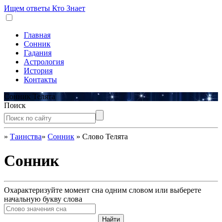
Ищем ответы
Кто Знает
Главная
Сонник
Гадания
Астрология
История
Контакты
Сонник Телята
Поиск
»
Таинства
»
Сонник
»
Слово Телята
Сонник
Охарактеризуйте момент сна одним словом или выберете
начальную букву слова