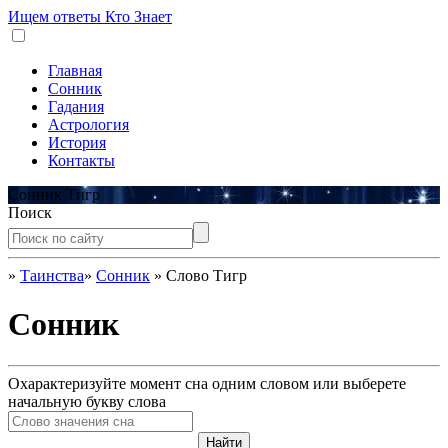
Ищем ответы
Кто Знает
Главная
Сонник
Гадания
Астрология
История
Контакты
Сонник Тигр
Поиск
»
Таинства
»
Сонник
»
Слово Тигр
Сонник
Охарактеризуйте момент сна одним словом или выберете
начальную букву слова