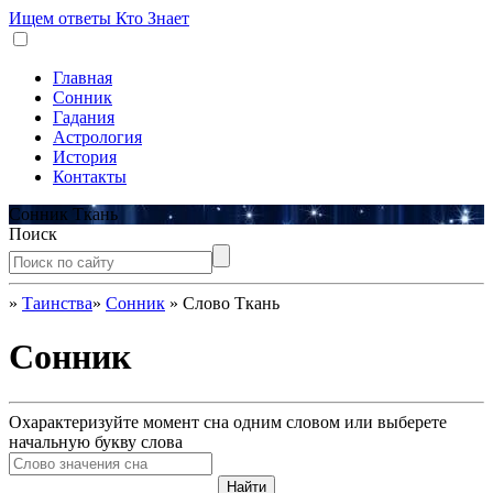
Ищем ответы
Кто Знает
Главная
Сонник
Гадания
Астрология
История
Контакты
Сонник Ткань
Поиск
»
Таинства
»
Сонник
»
Слово Ткань
Сонник
Охарактеризуйте момент сна одним словом или выберете
начальную букву слова