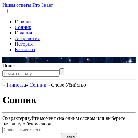
Ищем ответы
Кто Знает
Главная
Сонник
Гадания
Астрология
История
Контакты
Сонник Убийство
Поиск
»
Таинства
»
Сонник
»
Слово Убийство
Сонник
Охарактеризуйте момент сна одним словом или выберете
начальную букву слова