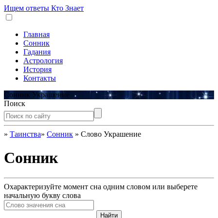
Ищем ответы
Кто Знает
Главная
Сонник
Гадания
Астрология
История
Контакты
Сонник Украшение
Поиск
»
Таинства
»
Сонник
»
Слово Украшение
Сонник
Охарактеризуйте момент сна одним словом или выберете
начальную букву слова