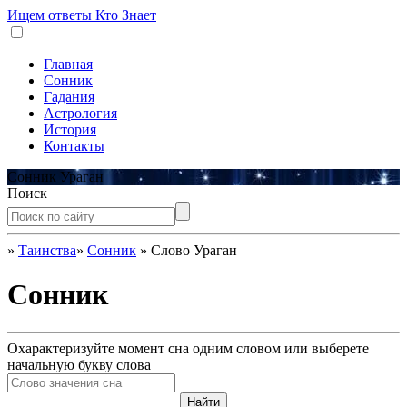
Ищем ответы
Кто Знает
Главная
Сонник
Гадания
Астрология
История
Контакты
Сонник Ураган
Поиск
»
Таинства
»
Сонник
»
Слово Ураган
Сонник
Охарактеризуйте момент сна одним словом или выберете
начальную букву слова