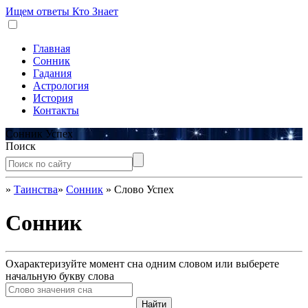
Ищем ответы
Кто Знает
Главная
Сонник
Гадания
Астрология
История
Контакты
Сонник Успех
Поиск
»
Таинства
»
Сонник
»
Слово Успех
Сонник
Охарактеризуйте момент сна одним словом или выберете
начальную букву слова