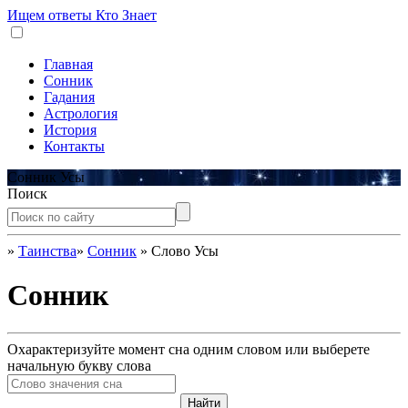
Ищем ответы
Кто Знает
Главная
Сонник
Гадания
Астрология
История
Контакты
Сонник Усы
Поиск
»
Таинства
»
Сонник
»
Слово Усы
Сонник
Охарактеризуйте момент сна одним словом или выберете
начальную букву слова