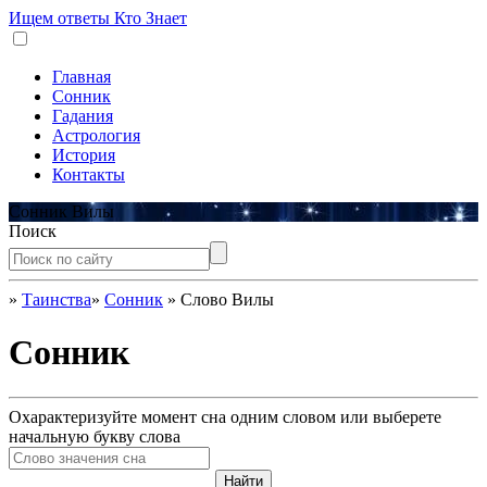
Ищем ответы
Кто Знает
Главная
Сонник
Гадания
Астрология
История
Контакты
Сонник Вилы
Поиск
»
Таинства
»
Сонник
»
Слово Вилы
Сонник
Охарактеризуйте момент сна одним словом или выберете
начальную букву слова