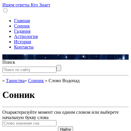
Ищем ответы
Кто Знает
Главная
Сонник
Гадания
Астрология
История
Контакты
Сонник Водопад
Поиск
»
Таинства
»
Сонник
»
Слово Водопад
Сонник
Охарактеризуйте момент сна одним словом или выберете
начальную букву слова