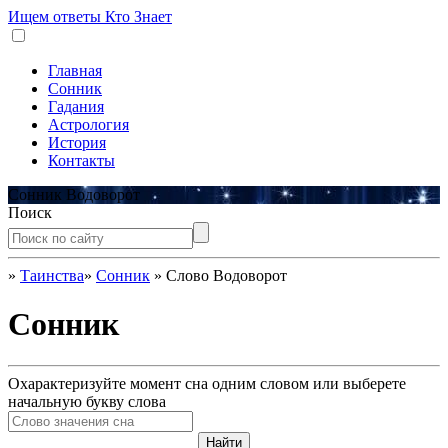
Ищем ответы
Кто Знает
Главная
Сонник
Гадания
Астрология
История
Контакты
Сонник Водоворот
Поиск
»
Таинства
»
Сонник
»
Слово Водоворот
Сонник
Охарактеризуйте момент сна одним словом или выберете
начальную букву слова