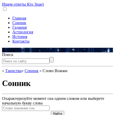
Ищем ответы
Кто Знает
Главная
Сонник
Гадания
Астрология
История
Контакты
Сонник Вожжи
Поиск
»
Таинства
»
Сонник
»
Слово Вожжи
Сонник
Охарактеризуйте момент сна одним словом или выберете
начальную букву слова