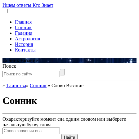
Ищем ответы
Кто Знает
Главная
Сонник
Гадания
Астрология
История
Контакты
Сонник Вязание
Поиск
»
Таинства
»
Сонник
»
Слово Вязание
Сонник
Охарактеризуйте момент сна одним словом или выберете
начальную букву слова