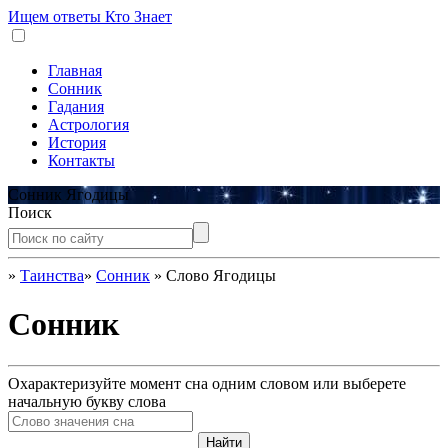
Ищем ответы
Кто Знает
Главная
Сонник
Гадания
Астрология
История
Контакты
Сонник Ягодицы
Поиск
»
Таинства
»
Сонник
»
Слово Ягодицы
Сонник
Охарактеризуйте момент сна одним словом или выберете
начальную букву слова