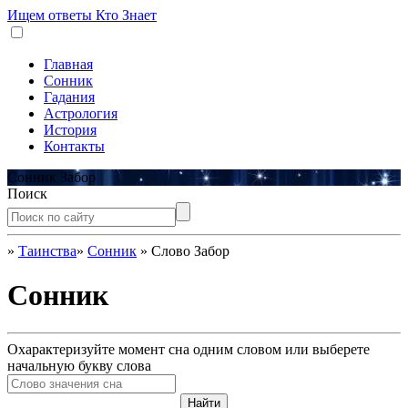
Ищем ответы
Кто Знает
Главная
Сонник
Гадания
Астрология
История
Контакты
Сонник Забор
Поиск
»
Таинства
»
Сонник
»
Слово Забор
Сонник
Охарактеризуйте момент сна одним словом или выберете
начальную букву слова