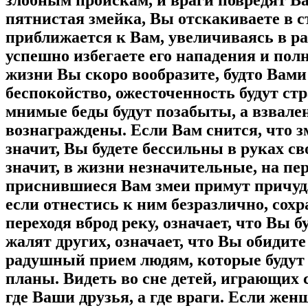
пятнистая змейка, Вы отскакиваете в ст
приближается к Вам, увеличиваясь в ра
успешно избегаете его нападения и полн
жизни Вы скоро вообразите, будто Вами 
беспокойство, ожесточенность будут ст
мнимые беды будут позабыты, а взвален
вознаграждены. Если Вам снится, что з
значит, Вы будете бессильны в руках св
значит, в жизни незначительные, на пе
приснившиеся Вам змеи примут причудли
если отнестись к ним безразлично, сохр
переходя вброд реку, означает, что Вы 
жалят других, означает, что Вы обидите
радушный прием людям, которые будут 
планы. Видеть во сне детей, играющих 
где Ваши друзья, а где враги. Если жен