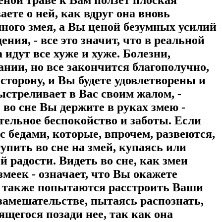
ете о ней, как вдруг она вновь
много змея, а Вы ценой безумных усилий
ния, - все это значит, что в реальной
идут все хуже и хуже. Болезни,
нии, но все закончится благополучно,
сторону, и Вы будете удовлетворены и
ыстреливает в Вас своим жалом, -
 во сне Вы держите в руках змею -
тельное беспокойство и заботы. Если
 бедами, которые, впрочем, развеются,
упить во сне на змей, купаясь или
й радости. Видеть во сне, как змеи
змеек - означает, что Вы окажете
а также попытаются расстроить Ваши
 замешательстве, пытаясь распознать,
ящегося позади нее, так как она