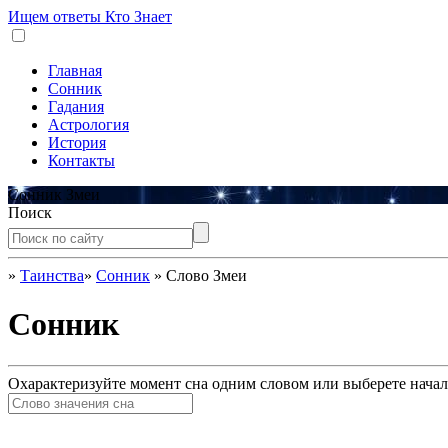
Ищем ответы
Кто Знает
Главная
Сонник
Гадания
Астрология
История
Контакты
Сонник Змеи
Поиск
»
Таинства
»
Сонник
»
Слово Змеи
Сонник
Охарактеризуйте момент сна одним словом или выберете начал